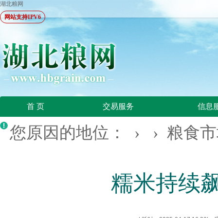
湖北粮网
网站支持IPV6
首 页
交易服务
信息
您原因的地位： › ›
粮食市
糯米持续