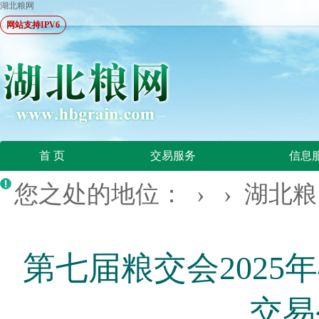
湖北粮网
网站支持IPV6
首 页
交易服务
信息
您之处的地位： › ›
湖北粮
第七届粮交会2025
交易