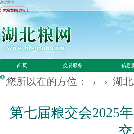
湖北粮网
网站支持IPV6
首 页
交易服务
信息
您所以在的方位： › ›
湖北
第七届粮交会2025
交